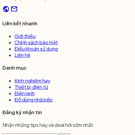
public
mail
Liên kết nhanh
Giới thiệu
Chính sách bảo mật
Điều khoản sử dụng
Liên hệ
Danh mục
Kinh nghiệm hay
Thiết bị điện tử
Điện lạnh
Đồ dùng nhà bếp
Đăng ký nhận tin
Nhận những tips hay và deal hời sớm nhất.