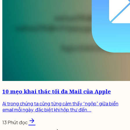
10 mẹo khai thác tối đa Mail của Apple
Ai trong chúng ta cũng từng cảm thấy “ngộp” giữa biển
email mỗi ngày, đặc biệt khi hộp thư đến...
arrow_forward
13 Phút đọc