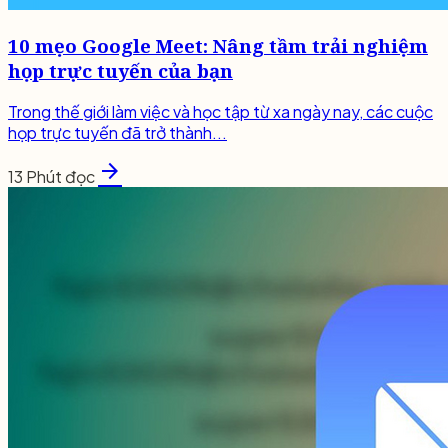
10 mẹo Google Meet: Nâng tầm trải nghiệm
họp trực tuyến của bạn
Trong thế giới làm việc và học tập từ xa ngày nay, các cuộc
họp trực tuyến đã trở thành...
arrow_forward
13 Phút đọc