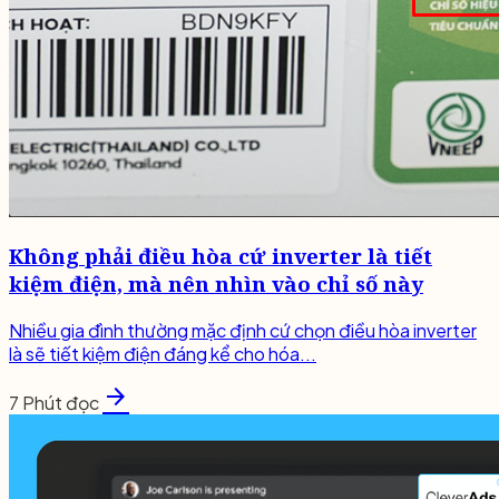
Không phải điều hòa cứ inverter là tiết
kiệm điện, mà nên nhìn vào chỉ số này
Nhiều gia đình thường mặc định cứ chọn điều hòa inverter
là sẽ tiết kiệm điện đáng kể cho hóa...
arrow_forward
7 Phút đọc