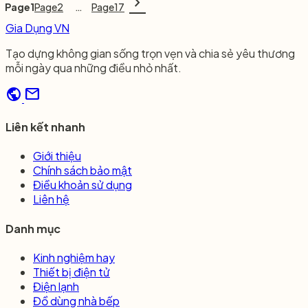
chevron_right
Page
1
Page
2
…
Page
17
Gia Dụng VN
Tạo dựng không gian sống trọn vẹn và chia sẻ yêu thương
mỗi ngày qua những điều nhỏ nhất.
public
mail
Liên kết nhanh
Giới thiệu
Chính sách bảo mật
Điều khoản sử dụng
Liên hệ
Danh mục
Kinh nghiệm hay
Thiết bị điện tử
Điện lạnh
Đồ dùng nhà bếp