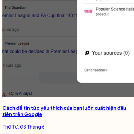
Cách để tin tức yêu thích của bạn luôn xuất hiện đầu
tiên trên Google
Thứ Tư, 03 Tháng 6