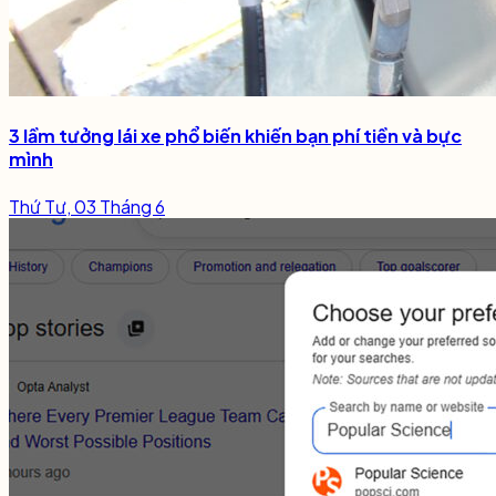
3 lầm tưởng lái xe phổ biến khiến bạn phí tiền và bực
mình
Thứ Tư, 03 Tháng 6