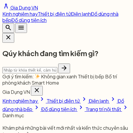
architecture
Gia Dụng VN
Kinh nghiệm hay
Thiết bị điện tử
Điện lạnh
Đồ dùng nhà
bếp
Đồ dùng tiện ích
search
menu
close
Qúy khách đang tìm kiếm gì?
arrow_forward
Gợi ý tìm kiếm:
Không gian xanh
Thiết bị bếp
Bố trí
phòng khách
Smart Home
close
Gia Dụng VN
chevron_right
chevron_right
chevron_right
Kinh nghiệm hay
Thiết bị điện tử
Điện lạnh
Đồ
chevron_right
chevron_right
chevron_right
dùng nhà bếp
Đồ dùng tiện ích
Trang trí nội thất
Danh mục
Khám phá những bài viết mới nhất và kiến thức chuyên sâu