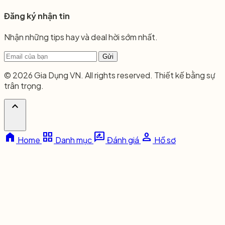
Đăng ký nhận tin
Nhận những tips hay và deal hời sớm nhất.
Gửi
© 2026 Gia Dụng VN. All rights reserved. Thiết kế bằng sự
trân trọng.
expand_less
home
grid_view
rate_review
person
Home
Danh mục
Đánh giá
Hồ sơ