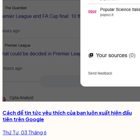
Cách để tin tức yêu thích của bạn luôn xuất hiện đầu
tiên trên Google
Thứ Tư, 03 Tháng 6