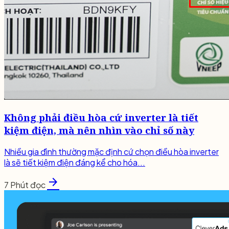
Không phải điều hòa cứ inverter là tiết
kiệm điện, mà nên nhìn vào chỉ số này
Nhiều gia đình thường mặc định cứ chọn điều hòa inverter
là sẽ tiết kiệm điện đáng kể cho hóa...
arrow_forward
7 Phút đọc