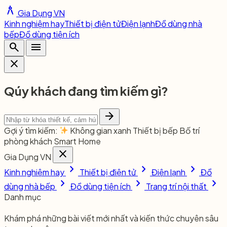
architecture
Gia Dụng VN
Kinh nghiệm hay
Thiết bị điện tử
Điện lạnh
Đồ dùng nhà
bếp
Đồ dùng tiện ích
search
menu
close
Qúy khách đang tìm kiếm gì?
arrow_forward
Gợi ý tìm kiếm:
Không gian xanh
Thiết bị bếp
Bố trí
phòng khách
Smart Home
close
Gia Dụng VN
chevron_right
chevron_right
chevron_right
Kinh nghiệm hay
Thiết bị điện tử
Điện lạnh
Đồ
chevron_right
chevron_right
chevron_right
dùng nhà bếp
Đồ dùng tiện ích
Trang trí nội thất
Danh mục
Khám phá những bài viết mới nhất và kiến thức chuyên sâu