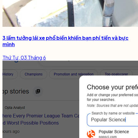
3 lầm tưởng lái xe phổ biến khiến bạn phí tiền và bực
mình
Thứ Tư, 03 Tháng 6