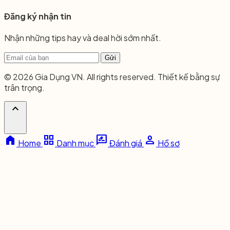
Đăng ký nhận tin
Nhận những tips hay và deal hời sớm nhất.
Gửi
© 2026 Gia Dụng VN. All rights reserved. Thiết kế bằng sự
trân trọng.
expand_less
home
grid_view
rate_review
person
Home
Danh mục
Đánh giá
Hồ sơ