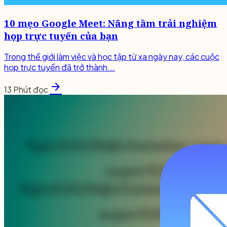
10 mẹo Google Meet: Nâng tầm trải nghiệm
họp trực tuyến của bạn
Trong thế giới làm việc và học tập từ xa ngày nay, các cuộc
họp trực tuyến đã trở thành...
arrow_forward
13 Phút đọc