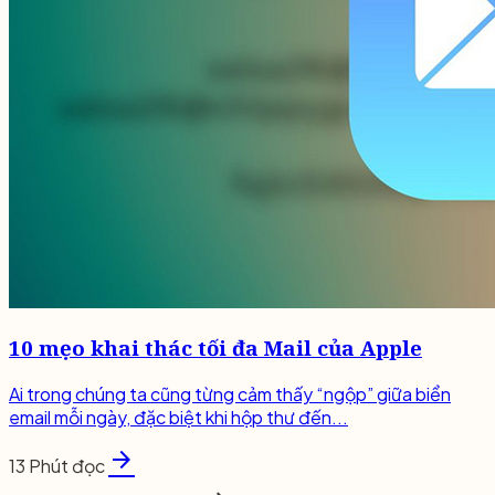
10 mẹo khai thác tối đa Mail của Apple
Ai trong chúng ta cũng từng cảm thấy “ngộp” giữa biển
email mỗi ngày, đặc biệt khi hộp thư đến...
arrow_forward
13 Phút đọc