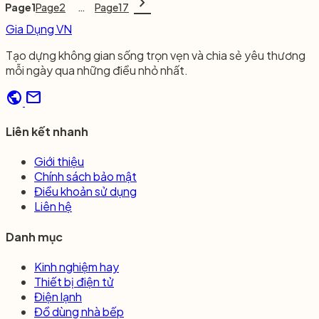
chevron_right
Page
1
Page
2
…
Page
17
Gia Dụng VN
Tạo dựng không gian sống trọn vẹn và chia sẻ yêu thương
mỗi ngày qua những điều nhỏ nhất.
public
mail
Liên kết nhanh
Giới thiệu
Chính sách bảo mật
Điều khoản sử dụng
Liên hệ
Danh mục
Kinh nghiệm hay
Thiết bị điện tử
Điện lạnh
Đồ dùng nhà bếp