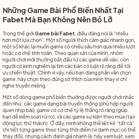
Những Game Bài Phổ Biến Nhất Tại
Fabet Mà Bạn Không Nên Bỏ Lỡ
Trong thế giới
Game bài Fabet
, điều đáng nói là “nhiều
hơn một lựa chọn”. Một số người thích cảm giác nhanh gọn,
một số khác lại muốn game có chiều sâu hơn qua nhiều lượt
hoặc cơ chế tính toán. Theo quan sát của mình, nhóm
người chơi mới thường bắt đầu từ các game dễ vào, còn
người có kinh nghiệm lại tìm các bàn có luật rõ ràng để tối
ưu chiến thuật. Chính vì vậy, nếu bạn đang phân vân chọn
game, hãy chọn theo đúng sở thích của mình thay vì chỉ
nghe truyền miệng.
Một số dòng game phổ biến thường được người chơi nhắc
đến như: các game dạng bài truyền thống (phù hợp người
quen nhịp bài), game có cơ chế tỷ lệ thắng rõ ràng (giúp
bạn dễ kiểm soát rủi ro), và các game sự kiện theo mùa (tạo
động lực thử thách). Ở đây, mình không thể liệt kê “tất cả”
chi tiết từng game theo từng thời điểm (vì danh mục có thể
thay đổi), nhưng cách đánh giá nhanh là: hãy xem luật, xem