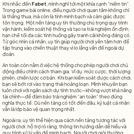
Khi nhắc đến
Fabet
, mình nghĩ tới một khía cạnh “niềm tin”.
Trong game bài online, điều người chơi quan tâm không chỉ
là thắng thua, mà còn là tính minh bạch và cảm giác được
tôn trọng. Một nền tảng uy tín thường chú trọng quy trình
vận hành, kiểm soát hệ thống và tạo ra trải nghiệm ổn định,
hạn chế tối đa các tình huống gây tranh cãi không đáng có.
Từ góc nhìn cá nhân, uy tín giúp người chơi yên tâm hơn để
tập trung vào chiến thuật thay vì lo lắng vấn đề ngoài dự
đoán.
An toàn còn nằm ở việc hệ thống cho phép người chơi chủ
động điều chỉnh cách tham gia. Ví dụ: mức cược, thời lượng
phiên, chiến lược cơ bản. Khi bạn kiểm soát được cách chơi,
bạn sẽ bớt rơi vào trạng thái hoảng loạn. Mình khuyên bạn
luôn chơi với ngân sách dự tính trước—không vượt khả năng
tài chính—để đảm bảo trải nghiệm “an toàn” theo đúng
nghĩa thực tế. Dù nền tảng có tốt đến đâu, kỷ luật cá nhân
vẫn là lớp bảo vệ quan trọng nhất.
Ngoài ra, uy tín thể hiện qua cách nền tảng tương tác với
người chơi: hỗ trợ rõ ràng, thông tin hướng dẫn dễ hiểu và
quy trình xử lý vấn đề minh bạch. Người chơi giỏi thường