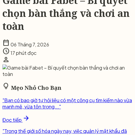
Game bài Fabet – Bí quyết
chọn bàn thắng và chơi an
toàn
calendar_today
06 Tháng 7, 2026
schedule
17 phút đọc
person
lightbulb
Mẹo Nhỏ Cho Bạn
"Bạn có bao giờ tự hỏi liệu có một công cụ tìm kiếm nào vừa
mạnh mẽ, vừa tôn trọng..."
arrow_forward
Đọc tiếp
"Trong thế giới số hóa ngày nay, việc quản lý mật khẩu đã