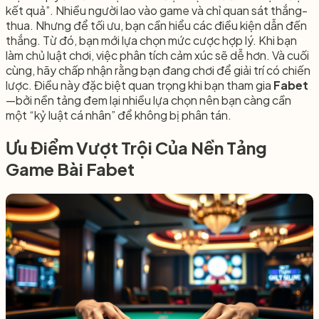
kết quả”. Nhiều người lao vào game và chỉ quan sát thắng-
thua. Nhưng để tối ưu, bạn cần hiểu các điều kiện dẫn đến
thắng. Từ đó, bạn mới lựa chọn mức cược hợp lý. Khi bạn
làm chủ luật chơi, việc phân tích cảm xúc sẽ dễ hơn. Và cuối
cùng, hãy chấp nhận rằng bạn đang chơi để giải trí có chiến
lược. Điều này đặc biệt quan trọng khi bạn tham gia
Fabet
—bởi nền tảng đem lại nhiều lựa chọn nên bạn càng cần
một “kỷ luật cá nhân” để không bị phân tán.
Ưu Điểm Vượt Trội Của Nền Tảng
Game Bài Fabet