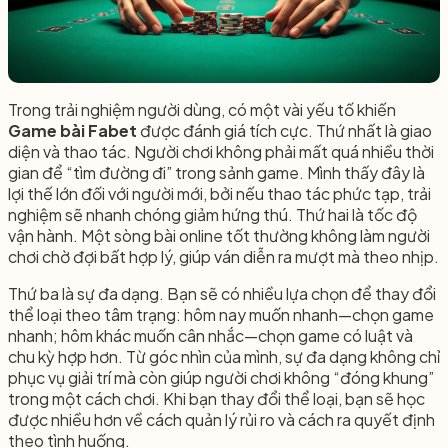
Trong trải nghiệm người dùng, có một vài yếu tố khiến
Game bài Fabet
được đánh giá tích cực. Thứ nhất là giao
diện và thao tác. Người chơi không phải mất quá nhiều thời
gian để “tìm đường đi” trong sảnh game. Mình thấy đây là
lợi thế lớn đối với người mới, bởi nếu thao tác phức tạp, trải
nghiệm sẽ nhanh chóng giảm hứng thú. Thứ hai là tốc độ
vận hành. Một sòng bài online tốt thường không làm người
chơi chờ đợi bất hợp lý, giúp ván diễn ra mượt mà theo nhịp.
Thứ ba là sự đa dạng. Bạn sẽ có nhiều lựa chọn để thay đổi
thể loại theo tâm trạng: hôm nay muốn nhanh—chọn game
nhanh; hôm khác muốn cân nhắc—chọn game có luật và
chu kỳ hợp hơn. Từ góc nhìn của mình, sự đa dạng không chỉ
phục vụ giải trí mà còn giúp người chơi không “đóng khung”
trong một cách chơi. Khi bạn thay đổi thể loại, bạn sẽ học
được nhiều hơn về cách quản lý rủi ro và cách ra quyết định
theo tình huống.