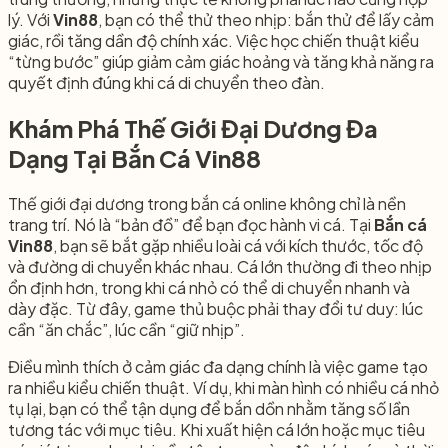
lý. Với
Vin88
, bạn có thể thử theo nhịp: bắn thử để lấy cảm
giác, rồi tăng dần độ chính xác. Việc học chiến thuật kiểu
“từng bước” giúp giảm cảm giác hoảng và tăng khả năng ra
quyết định đúng khi cá di chuyển theo đàn.
Khám Phá Thế Giới Đại Dương Đa
Dạng Tại Bắn Cá Vin88
Thế giới đại dương trong bắn cá online không chỉ là nền
trang trí. Nó là “bản đồ” để bạn đọc hành vi cá. Tại
Bắn cá
Vin88
, bạn sẽ bắt gặp nhiều loài cá với kích thước, tốc độ
và đường di chuyển khác nhau. Cá lớn thường đi theo nhịp
ổn định hơn, trong khi cá nhỏ có thể di chuyển nhanh và
dày đặc. Từ đây, game thủ buộc phải thay đổi tư duy: lúc
cần “ăn chắc”, lúc cần “giữ nhịp”.
Điều mình thích ở cảm giác đa dạng chính là việc game tạo
ra nhiều kiểu chiến thuật. Ví dụ, khi màn hình có nhiều cá nhỏ
tụ lại, bạn có thể tận dụng để bắn dồn nhằm tăng số lần
tương tác với mục tiêu. Khi xuất hiện cá lớn hoặc mục tiêu