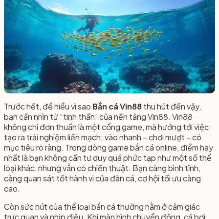
Trước hết, để hiểu vì sao
Bắn cá Vin88
thu hút đến vậy,
bạn cần nhìn từ “tinh thần” của nền tảng Vin88. Vin88
không chỉ đơn thuần là một cổng game, mà hướng tới việc
tạo ra trải nghiệm liền mạch: vào nhanh – chơi mượt – có
mục tiêu rõ ràng. Trong dòng game bắn cá online, điểm hay
nhất là bạn không cần tư duy quá phức tạp như một số thể
loại khác, nhưng vẫn có chiến thuật. Bạn càng bình tĩnh,
càng quan sát tốt hành vi của đàn cá, cơ hội tối ưu càng
cao.
Còn sức hút của thể loại bắn cá thường nằm ở cảm giác
trực quan và nhịp điệu. Khi màn hình chuyển động, cá bơi