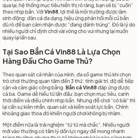
qua lại, hệ thống mục tiêu hiển thị rõ ràng, bạn sẽ bị “cuốn”
theo nhịp bắn. Với
Vin88
, lợi thế là môi trường được làm
sinh động: đàn cá đa dạng, hiệu ứng phản hồi mỗi cú bắn
đủ rõ để bạn cảm nhận được “đang đánh trúng”. Đó là lý do
nhiều người chỉ định chơi vài vòng cho vui nhưng lại muốn
quay lại lần sau.
Tại Sao Bắn Cá Vin88 Là Lựa Chọn
Hàng Đầu Cho Game Thủ?
Theo quan sát cá nhân của mình, đa số game thủ khi chọn
trò chơi thường quan tâm đến 3 thứ: tính giải trí, độ dễ tiếp
cận và cảm giác công bằng.
Bắn cá Vin88
đáp ứng được
cả ba. Game dễ hiểu từ lần đầu: bạn chọn mục tiêu, canh
thời điểm và điều chỉnh nhịp bắn. Nhưng để chơi “có bài” thì
lại cần sự kiên nhẫn, quan sát và kiểm soát lực bắn. Chính
khoảng giao thoa đó khiến người chơi không bị nhàm.
Một điểm nữa là trải nghiệm “từ từ mà chắc”. Nhiều người
mới vào thường có tâm lý dồn lực ngay để mong nhanh
trúng thưởng, nhưng thực tế không phải lúc nào cũng hợp