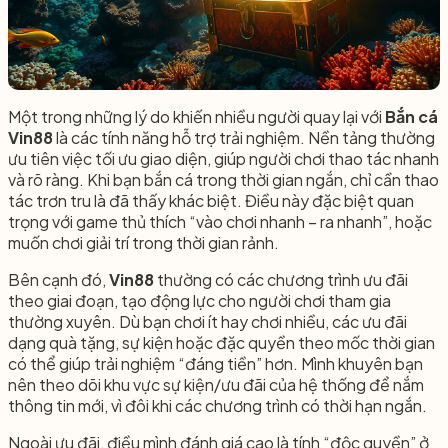
Một trong những lý do khiến nhiều người quay lại với
Bắn cá
Vin88
là các tính năng hỗ trợ trải nghiệm. Nền tảng thường
ưu tiên việc tối ưu giao diện, giúp người chơi thao tác nhanh
và rõ ràng. Khi bạn bắn cá trong thời gian ngắn, chỉ cần thao
tác trơn tru là đã thấy khác biệt. Điều này đặc biệt quan
trọng với game thủ thích “vào chơi nhanh – ra nhanh”, hoặc
muốn chơi giải trí trong thời gian rảnh.
Bên cạnh đó,
Vin88
thường có các chương trình ưu đãi
theo giai đoạn, tạo động lực cho người chơi tham gia
thường xuyên. Dù bạn chơi ít hay chơi nhiều, các ưu đãi
dạng quà tặng, sự kiện hoặc đặc quyền theo mốc thời gian
có thể giúp trải nghiệm “đáng tiền” hơn. Mình khuyên bạn
nên theo dõi khu vực sự kiện/ưu đãi của hệ thống để nắm
thông tin mới, vì đôi khi các chương trình có thời hạn ngắn.
Ngoài ưu đãi, điều mình đánh giá cao là tính “độc quyền” ở