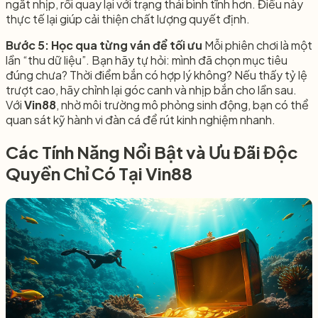
ngắt nhịp, rồi quay lại với trạng thái bình tĩnh hơn. Điều này
thực tế lại giúp cải thiện chất lượng quyết định.
Bước 5: Học qua từng ván để tối ưu
Mỗi phiên chơi là một
lần “thu dữ liệu”. Bạn hãy tự hỏi: mình đã chọn mục tiêu
đúng chưa? Thời điểm bắn có hợp lý không? Nếu thấy tỷ lệ
trượt cao, hãy chỉnh lại góc canh và nhịp bắn cho lần sau.
Với
Vin88
, nhờ môi trường mô phỏng sinh động, bạn có thể
quan sát kỹ hành vi đàn cá để rút kinh nghiệm nhanh.
Các Tính Năng Nổi Bật và Ưu Đãi Độc
Quyền Chỉ Có Tại Vin88