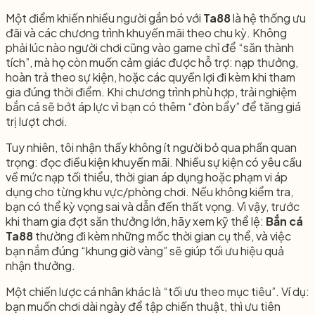
Một điểm khiến nhiều người gắn bó với
Ta88
là hệ thống ưu
đãi và các chương trình khuyến mãi theo chu kỳ. Không
phải lúc nào người chơi cũng vào game chỉ để “săn thành
tích”, mà họ còn muốn cảm giác được hỗ trợ: nạp thưởng,
hoàn trả theo sự kiện, hoặc các quyền lợi đi kèm khi tham
gia đúng thời điểm. Khi chương trình phù hợp, trải nghiệm
bắn cá sẽ bớt áp lực vì bạn có thêm “đòn bẩy” để tăng giá
trị lượt chơi.
Tuy nhiên, tôi nhận thấy không ít người bỏ qua phần quan
trọng: đọc điều kiện khuyến mãi. Nhiều sự kiện có yêu cầu
về mức nạp tối thiểu, thời gian áp dụng hoặc phạm vi áp
dụng cho từng khu vực/phòng chơi. Nếu không kiểm tra,
bạn có thể kỳ vọng sai và dẫn đến thất vọng. Vì vậy, trước
khi tham gia đợt săn thưởng lớn, hãy xem kỹ thể lệ:
Bắn cá
Ta88
thường đi kèm những mốc thời gian cụ thể, và việc
bạn nắm đúng “khung giờ vàng” sẽ giúp tối ưu hiệu quả
nhận thưởng.
Một chiến lược cá nhân khác là “tối ưu theo mục tiêu”. Ví dụ:
bạn muốn chơi dài ngày để tập chiến thuật, thì ưu tiên