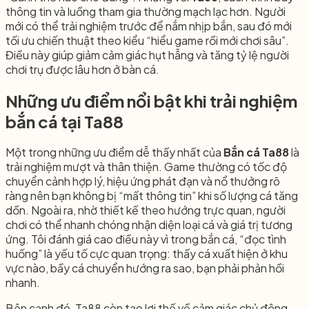
thông tin và luồng tham gia thường mạch lạc hơn. Người
mới có thể trải nghiệm trước để nắm nhịp bắn, sau đó mới
tối ưu chiến thuật theo kiểu “hiểu game rồi mới chơi sâu”.
Điều này giúp giảm cảm giác hụt hẫng và tăng tỷ lệ người
chơi trụ được lâu hơn ở bàn cá.
Những ưu điểm nổi bật khi trải nghiệm
bắn cá tại Ta88
Một trong những ưu điểm dễ thấy nhất của
Bắn cá Ta88
là
trải nghiệm mượt và thân thiện. Game thường có tốc độ
chuyển cảnh hợp lý, hiệu ứng phát đạn và nổ thưởng rõ
ràng nên bạn không bị “mất thông tin” khi số lượng cá tăng
dồn. Ngoài ra, nhờ thiết kế theo hướng trực quan, người
chơi có thể nhanh chóng nhận diện loại cá và giá trị tương
ứng. Tôi đánh giá cao điều này vì trong bắn cá, “đọc tình
huống” là yếu tố cực quan trọng: thấy cá xuất hiện ở khu
vực nào, bầy cá chuyển hướng ra sao, bạn phải phản hồi
nhanh.
Bên cạnh đó, Ta88 còn tạo lợi thế về cảm giác chủ động