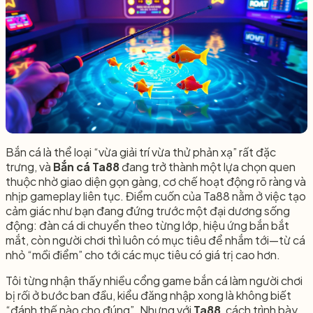
Bắn cá là thể loại “vừa giải trí vừa thử phản xạ” rất đặc
trưng, và
Bắn cá Ta88
đang trở thành một lựa chọn quen
thuộc nhờ giao diện gọn gàng, cơ chế hoạt động rõ ràng và
nhịp gameplay liên tục. Điểm cuốn của Ta88 nằm ở việc tạo
cảm giác như bạn đang đứng trước một đại dương sống
động: đàn cá di chuyển theo từng lớp, hiệu ứng bắn bắt
mắt, còn người chơi thì luôn có mục tiêu để nhắm tới—từ cá
nhỏ “mồi điểm” cho tới các mục tiêu có giá trị cao hơn.
Tôi từng nhận thấy nhiều cổng game bắn cá làm người chơi
bị rối ở bước ban đầu, kiểu đăng nhập xong là không biết
“đánh thế nào cho đúng”. Nhưng với
Ta88
, cách trình bày