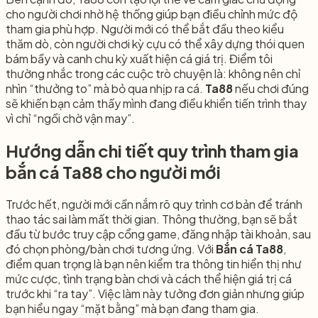
cho người chơi nhờ hệ thống giúp bạn điều chỉnh mức độ
tham gia phù hợp. Người mới có thể bắt đầu theo kiểu
thăm dò, còn người chơi kỳ cựu có thể xây dựng thói quen
bám bầy và canh chu kỳ xuất hiện cá giá trị. Điểm tôi
thường nhắc trong các cuộc trò chuyện là: không nên chỉ
nhìn “thưởng to” mà bỏ qua nhịp ra cá.
Ta88
nếu chơi đúng
sẽ khiến bạn cảm thấy mình đang điều khiển tiến trình thay
vì chỉ “ngồi chờ vận may”.
Hướng dẫn chi tiết quy trình tham gia
bắn cá Ta88 cho người mới
Trước hết, người mới cần nắm rõ quy trình cơ bản để tránh
thao tác sai làm mất thời gian. Thông thường, bạn sẽ bắt
đầu từ bước truy cập cổng game, đăng nhập tài khoản, sau
đó chọn phòng/bàn chơi tương ứng. Với
Bắn cá Ta88
,
điểm quan trọng là bạn nên kiểm tra thông tin hiển thị như
mức cược, tình trạng bàn chơi và cách thể hiện giá trị cá
trước khi “ra tay”. Việc làm này tưởng đơn giản nhưng giúp
bạn hiểu ngay “mặt bằng” mà bạn đang tham gia.