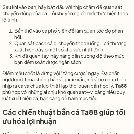
Sau khi vào bàn, hãy bắt đầu với nhịp chậm để quan sát
chuyển động của cá. Tôi khuyên người mới thực hiện theo
lộ trình:
Bắn thử vào cá phổ biến để làm quen tốc độ phản
hồi.
Quan sát cách cá di chuyển theo luồng—cá thường
xuất hiện dày ở một số khu vực nhất định.
Khi đã quen tay, hãy nâng dần cường độ theo mức
bạn kiểm soát được ngân sách.
Điểm mấu chốt là đừng vội “tăng cược” ngay. Đa phần
người mới thua không hẳn vì game xấu, mà vì họ chưa hiểu
nhịp ra cá và chưa kịp thiết lập thói quen bắn hợp lý.
Ta88
phù hợp với những ai chịu khó quan sát—vì càng hiểu quy
luật xuất hiện cá, bạn càng dễ bám mục tiêu.
Các chiến thuật bắn cá Ta88 giúp tối
ưu hóa lợi nhuận