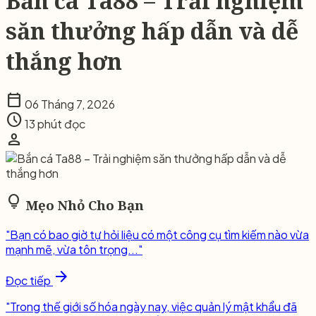
Bắn cá Ta88 – Trải nghiệm
săn thưởng hấp dẫn và dễ
thắng hơn
calendar_today
06 Tháng 7, 2026
schedule
13 phút đọc
person
lightbulb
Mẹo Nhỏ Cho Bạn
"Bạn có bao giờ tự hỏi liệu có một công cụ tìm kiếm nào vừa
mạnh mẽ, vừa tôn trọng..."
arrow_forward
Đọc tiếp
"Trong thế giới số hóa ngày nay, việc quản lý mật khẩu đã