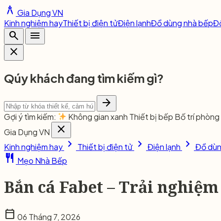
architecture
Gia Dụng VN
Kinh nghiệm hay
Thiết bị điện tử
Điện lạnh
Đồ dùng nhà bếp
Đồ
search
menu
close
Qúy khách đang tìm kiếm gì?
arrow_forward
Gợi ý tìm kiếm:
Không gian xanh
Thiết bị bếp
Bố trí phòng
close
Gia Dụng VN
chevron_right
chevron_right
chevron_right
Kinh nghiệm hay
Thiết bị điện tử
Điện lạnh
Đồ dùn
restaurant
Mẹo Nhà Bếp
Bắn cá Fabet – Trải nghiệm
calendar_today
06 Tháng 7, 2026