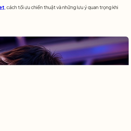
et
, cách tối ưu chiến thuật và những lưu ý quan trọng khi