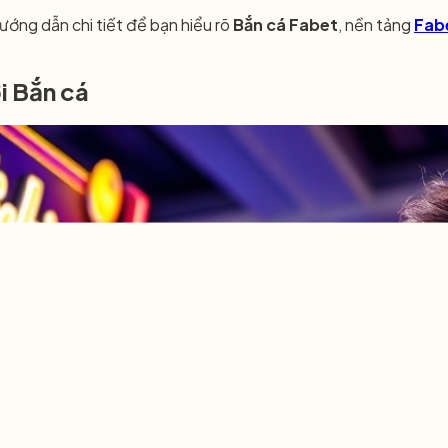
hướng dẫn chi tiết để bạn hiểu rõ
Bắn cá Fabet
, nền tảng
Fab
i Bắn cá