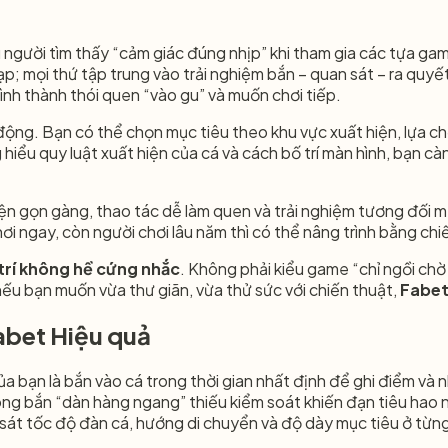
hiều người tìm thấy “cảm giác đúng nhịp” khi tham gia các tựa g
ạp; mọi thứ tập trung vào trải nghiệm bắn – quan sát – ra quy
ình thành thói quen “vào gu” và muốn chơi tiếp.
ộng. Bạn có thể chọn mục tiêu theo khu vực xuất hiện, lựa chọ
hiểu quy luật xuất hiện của cá và cách bố trí màn hình, bạn c
iện gọn gàng, thao tác dễ làm quen và trải nghiệm tương đối
 ngay, còn người chơi lâu năm thì có thể nâng trình bằng chiến
i trí không hề cứng nhắc
. Không phải kiểu game “chỉ ngồi chờ
 nếu bạn muốn vừa thư giãn, vừa thử sức với chiến thuật,
Fabe
abet Hiệu quả
a bạn là bắn vào cá trong thời gian nhất định để ghi điểm v
ông bắn “dàn hàng ngang” thiếu kiểm soát khiến đạn tiêu hao
n sát tốc độ đàn cá, hướng di chuyển và độ dày mục tiêu ở từn