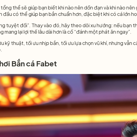
tổng thể sẽ giúp bạn biết khi nào nên dồn đạn và khi nào nên g
 đầu có thể giúp bạn bắn chuẩn hơn, đặc biệt khi có cá lớn hoặ
ng tuyệt đối”. Thay vào đó, hãy theo dõi xu hướng: nếu bạn th
g mang lại lợi thế lâu dài hơn là cố “đánh một phát ăn ngay”.
ưu kỹ thuật, tối ưu nhịp bắn, tối ưu lựa chọn vũ khí, nhưng vẫn c
.
hơi Bắn cá Fabet