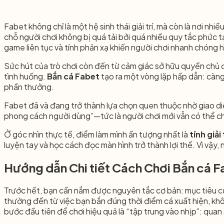
Fabet không chỉ là một hệ sinh thái giải trí, mà còn là nơi n
chỗ người chơi không bị quá tải bởi quá nhiều quy tắc phức t
game liên tục và tính phản xạ khiến người chơi nhanh chóng h
Sức hút của trò chơi còn đến từ cảm giác sở hữu quyền chủ đ
tình huống.
Bắn cá Fabet
tạo ra một vòng lặp hấp dẫn: càng 
phần thưởng.
Fabet đã và đang trở thành lựa chọn quen thuộc nhờ giao d
phong cách người dùng”—tức là người chơi mới vẫn có thể chơi
Ở góc nhìn thực tế, điểm làm mình ấn tượng nhất là
tính giả
luyện tay và học cách đọc màn hình trở thành lợi thế. Vì vậy,
Hướng dẫn Chi tiết Cách Chơi Bắn cá F
Trước hết, bạn cần nắm được nguyên tắc cơ bản: mục tiêu củ
thường đến từ việc bạn bắn đúng thời điểm cá xuất hiện, kh
bước đầu tiên để chơi hiệu quả là “tập trung vào nhịp”: qua