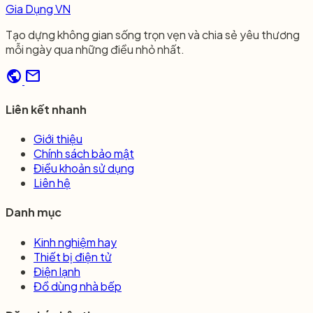
Gia Dụng VN
Tạo dựng không gian sống trọn vẹn và chia sẻ yêu thương
mỗi ngày qua những điều nhỏ nhất.
public
mail
Liên kết nhanh
Giới thiệu
Chính sách bảo mật
Điều khoản sử dụng
Liên hệ
Danh mục
Kinh nghiệm hay
Thiết bị điện tử
Điện lạnh
Đồ dùng nhà bếp