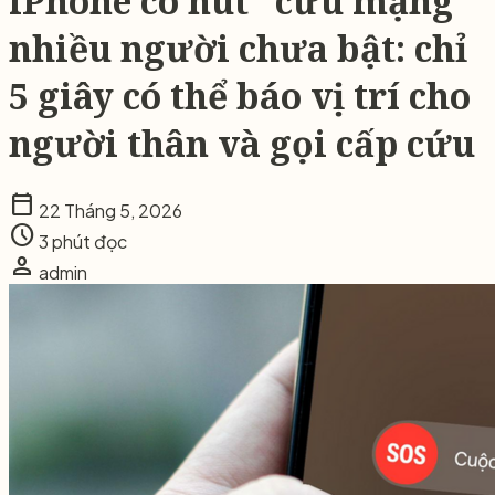
iPhone có nút “cứu mạng”
nhiều người chưa bật: chỉ
5 giây có thể báo vị trí cho
người thân và gọi cấp cứu
calendar_today
22 Tháng 5, 2026
schedule
3 phút đọc
person
admin