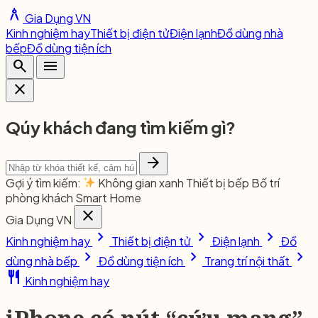
architecture
Gia Dụng VN
Kinh nghiệm hay
Thiết bị điện tử
Điện lạnh
Đồ dùng nhà
bếp
Đồ dùng tiện ích
search
menu
close
Qúy khách đang tìm kiếm gì?
arrow_forward
Gợi ý tìm kiếm:
Không gian xanh
Thiết bị bếp
Bố trí
phòng khách
Smart Home
close
Gia Dụng VN
chevron_right
chevron_right
chevron_right
Kinh nghiệm hay
Thiết bị điện tử
Điện lạnh
Đồ
chevron_right
chevron_right
chevron_right
dùng nhà bếp
Đồ dùng tiện ích
Trang trí nội thất
restaurant
Kinh nghiệm hay