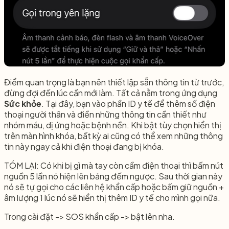
Điểm quan trọng là bạn nên thiết lập sẵn thông tin từ trước,
đừng đợi đến lúc cần mới làm. Tất cả nằm trong ứng dụng
Sức khỏe
. Tại đây, bạn vào phần ID y tế để thêm số điện
thoại người thân và điền những thông tin cần thiết như
nhóm máu, dị ứng hoặc bệnh nền. Khi bật tùy chọn hiển thị
trên màn hình khóa, bất kỳ ai cũng có thể xem những thông
tin này ngay cả khi điện thoại đang bị khóa.
TÓM LẠI: Có khi bị gì mà tay còn cầm điện thoại thì bấm nút
nguồn 5 lần nó hiện lên bảng đếm ngược. Sau thời gian này
nó sẽ tự gọi cho các liên hệ khẩn cấp hoặc bấm giữ nguồn +
âm lượng 1 lúc nó sẽ hiển thị thêm ID y tế cho mình gọi nữa.
Trong cài đặt -> SOS khẩn cấp -> bật lên nha.