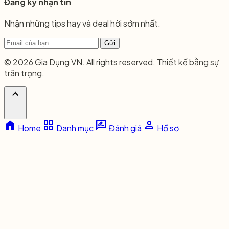
Đăng ký nhận tin
Nhận những tips hay và deal hời sớm nhất.
Gửi
© 2026 Gia Dụng VN. All rights reserved. Thiết kế bằng sự
trân trọng.
expand_less
home
grid_view
rate_review
person
Home
Danh mục
Đánh giá
Hồ sơ