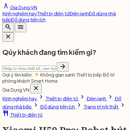
architecture
Gia Dụng VN
Kinh nghiệm hay
Thiết bị điện tử
Điện lạnh
Đồ dùng nhà
bếp
Đồ dùng tiện ích
search
menu
close
Qúy khách đang tìm kiếm gì?
arrow_forward
Gợi ý tìm kiếm:
Không gian xanh
Thiết bị bếp
Bố trí
phòng khách
Smart Home
close
Gia Dụng VN
chevron_right
chevron_right
chevron_right
Kinh nghiệm hay
Thiết bị điện tử
Điện lạnh
Đồ
chevron_right
chevron_right
chevron_right
dùng nhà bếp
Đồ dùng tiện ích
Trang trí nội thất
restaurant
Thiết bị điện tử