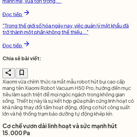
mạnh mẽ, vừa tôn trọng..."
arrow_forward
Đọc tiếp
"Trong thế giới số hóa ngày nay, việc quản lý mật khẩu đã
trở thành một phần không thể thiếu..."
arrow_forward
Đọc tiếp
Chia sẻ bài viết:
share
bookmark
Xiaomi vừa chính thức ra mắt mẫu robot hút bụi cao cấp
mang tên Xiaomi Robot Vacuum H50 Pro, hướng đến mục
tiêu làm sạch triệt để mọi ngóc ngách trong không gian
sống. Thiết bị này là sự kết hợp giữa phần cứng linh hoạt có
khả năng thay đổi tầm hoạt động, động cơ hút công suất
lớn và hệ thống trạm bảo dưỡng tự động khép kín.
Cơ chế vươn dài linh hoạt và sức mạnh hút
15.000 Pa​