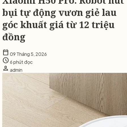
Xiaomi H50 Pro: Robot hút
bụi tự động vươn giẻ lau
góc khuất giá từ 12 triệu
đồng
calendar_today
09 Tháng 5, 2026
schedule
6 phút đọc
person
admin