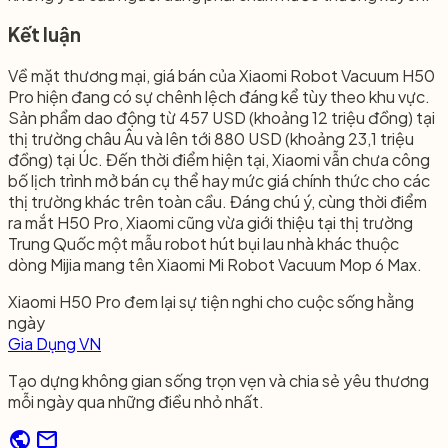
Kết luận​
Về mặt thương mại, giá bán của Xiaomi Robot Vacuum H50
Pro hiện đang có sự chênh lệch đáng kể tùy theo khu vực.
Sản phẩm dao động từ 457 USD (khoảng 12 triệu đồng) tại
thị trường châu Âu và lên tới 880 USD (khoảng 23,1 triệu
đồng) tại Úc. Đến thời điểm hiện tại, Xiaomi vẫn chưa công
bố lịch trình mở bán cụ thể hay mức giá chính thức cho các
thị trường khác trên toàn cầu. Đáng chú ý, cùng thời điểm
ra mắt H50 Pro, Xiaomi cũng vừa giới thiệu tại thị trường
Trung Quốc một mẫu robot hút bụi lau nhà khác thuộc
dòng Mijia mang tên Xiaomi Mi Robot Vacuum Mop 6 Max.
Xiaomi H50 Pro đem lại sự tiện nghi cho cuộc sống hằng
ngày
Gia Dụng VN
Tạo dựng không gian sống trọn vẹn và chia sẻ yêu thương
mỗi ngày qua những điều nhỏ nhất.
public
mail