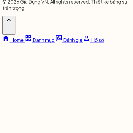
© 2026 Gia Dụng VN. All rights reserved. Thiết kế bằng sự
trân trọng.
expand_less
home
grid_view
rate_review
person
Home
Danh mục
Đánh giá
Hồ sơ