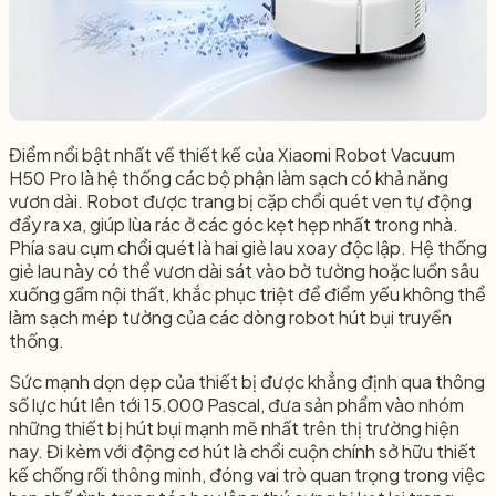
Điểm nổi bật nhất về thiết kế của Xiaomi Robot Vacuum
H50 Pro là hệ thống các bộ phận làm sạch có khả năng
vươn dài. Robot được trang bị cặp chổi quét ven tự động
đẩy ra xa, giúp lùa rác ở các góc kẹt hẹp nhất trong nhà.
Phía sau cụm chổi quét là hai giẻ lau xoay độc lập. Hệ thống
giẻ lau này có thể vươn dài sát vào bờ tường hoặc luồn sâu
xuống gầm nội thất, khắc phục triệt để điểm yếu không thể
làm sạch mép tường của các dòng robot hút bụi truyền
thống.
Sức mạnh dọn dẹp của thiết bị được khẳng định qua thông
số lực hút lên tới 15.000 Pascal, đưa sản phẩm vào nhóm
những thiết bị hút bụi mạnh mẽ nhất trên thị trường hiện
nay. Đi kèm với động cơ hút là chổi cuộn chính sở hữu thiết
kế chống rối thông minh, đóng vai trò quan trọng trong việc