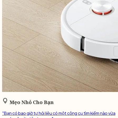
lightbulb
Mẹo Nhỏ Cho Bạn
"Bạn có bao giờ tự hỏi liệu có một công cụ tìm kiếm nào vừa