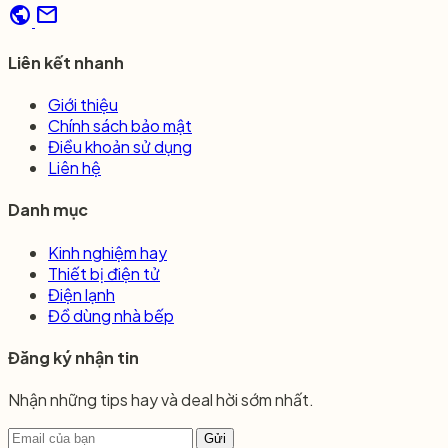
public
mail
Liên kết nhanh
Giới thiệu
Chính sách bảo mật
Điều khoản sử dụng
Liên hệ
Danh mục
Kinh nghiệm hay
Thiết bị điện tử
Điện lạnh
Đồ dùng nhà bếp
Đăng ký nhận tin
Nhận những tips hay và deal hời sớm nhất.
Gửi