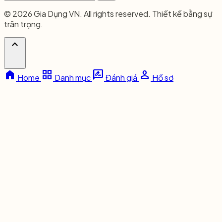
© 2026 Gia Dụng VN. All rights reserved. Thiết kế bằng sự
trân trọng.
expand_less
home
grid_view
rate_review
person
Home
Danh mục
Đánh giá
Hồ sơ