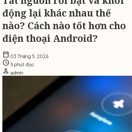
Tắt nguồn rồi bật và khởi
động lại khác nhau thế
nào? Cách nào tốt hơn cho
điện thoại Android?
calendar_today
03 Tháng 5, 2026
schedule
5 phút đọc
person
admin