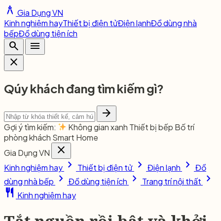
architecture
Gia Dụng VN
Kinh nghiệm hay
Thiết bị điện tử
Điện lạnh
Đồ dùng nhà
bếp
Đồ dùng tiện ích
search
menu
close
Qúy khách đang tìm kiếm gì?
arrow_forward
Gợi ý tìm kiếm:
Không gian xanh
Thiết bị bếp
Bố trí
phòng khách
Smart Home
close
Gia Dụng VN
chevron_right
chevron_right
chevron_right
Kinh nghiệm hay
Thiết bị điện tử
Điện lạnh
Đồ
chevron_right
chevron_right
chevron_right
dùng nhà bếp
Đồ dùng tiện ích
Trang trí nội thất
restaurant
Kinh nghiệm hay