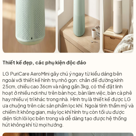
Thiết kế đẹp, các phụ kiện độc đáo
LG PuriCare AeroMini gây chú ý ngay từ kiểu dáng bên
ngoài với thiết kế hình trụ nhỏ gọn: chân đế đường kính
25cm, chiều cao 36cm và nặng gần 3kg, có thể đặt linh
hoạt ở nhiều nơi như trên bàn học, bàn làm việc, bàn cà phê
hay nhiều vị trí khác trong nhà. Hình trụ là thiết kế được LG
ưa chuộng trên các sản phẩm lọc khí. Ngoài tính thẩm mỹ và
chiếm ít không gian, máy lọc khí hình trụ còn tối ưu được
diện tích lõi lọc bên trong và dễ dàng tạo được hệ thống
hút không khí từ mọi hướng.