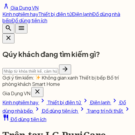
architecture
Gia Dụng VN
Kinh nghiệm hay
Thiết bị điện tử
Điện lạnh
Đồ dùng nhà
bếp
Đồ dùng tiện ích
search
menu
close
Qúy khách đang tìm kiếm gì?
arrow_forward
Gợi ý tìm kiếm:
Không gian xanh
Thiết bị bếp
Bố trí
phòng khách
Smart Home
close
Gia Dụng VN
chevron_right
chevron_right
chevron_right
Kinh nghiệm hay
Thiết bị điện tử
Điện lạnh
Đồ
chevron_right
chevron_right
chevron_right
dùng nhà bếp
Đồ dùng tiện ích
Trang trí nội thất
restaurant
Đồ dùng tiện ích