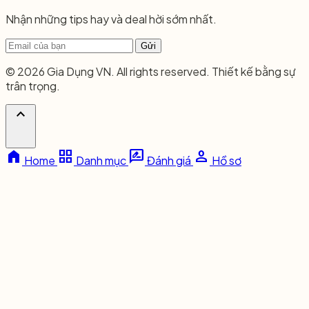
Nhận những tips hay và deal hời sớm nhất.
Gửi
© 2026 Gia Dụng VN. All rights reserved. Thiết kế bằng sự
trân trọng.
expand_less
home
grid_view
rate_review
person
Home
Danh mục
Đánh giá
Hồ sơ