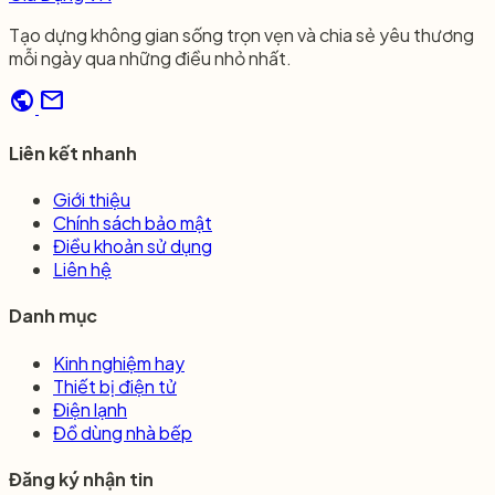
Tạo dựng không gian sống trọn vẹn và chia sẻ yêu thương
mỗi ngày qua những điều nhỏ nhất.
public
mail
Liên kết nhanh
Giới thiệu
Chính sách bảo mật
Điều khoản sử dụng
Liên hệ
Danh mục
Kinh nghiệm hay
Thiết bị điện tử
Điện lạnh
Đồ dùng nhà bếp
Đăng ký nhận tin