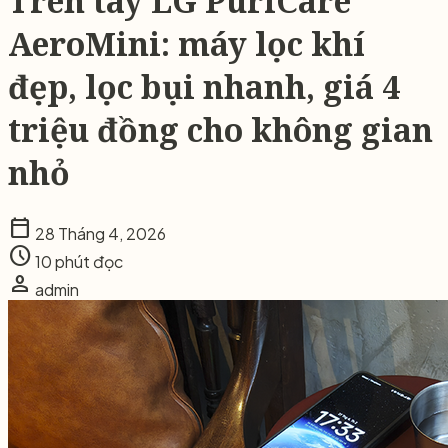
Trên tay LG PuriCare
AeroMini: máy lọc khí
đẹp, lọc bụi nhanh, giá 4
triệu đồng cho không gian
nhỏ
calendar_today
28 Tháng 4, 2026
schedule
10 phút đọc
person
admin