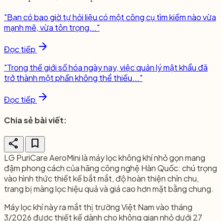
"Bạn có bao giờ tự hỏi liệu có một công cụ tìm kiếm nào vừa
mạnh mẽ, vừa tôn trọng..."
arrow_forward
Đọc tiếp
"Trong thế giới số hóa ngày nay, việc quản lý mật khẩu đã
trở thành một phần không thể thiếu..."
arrow_forward
Đọc tiếp
Chia sẻ bài viết:
share
bookmark
LG PuriCare AeroMini là máy lọc không khí nhỏ gọn mang
đậm phong cách của hãng công nghệ Hàn Quốc: chú trọng
vào hình thức thiết kế bắt mắt, độ hoàn thiện chỉn chu,
trang bị màng lọc hiệu quả và giá cao hơn mặt bằng chung.
Máy lọc khí này ra mắt thị trường Việt Nam vào tháng
3/2026 được thiết kế dành cho không gian nhỏ dưới 27