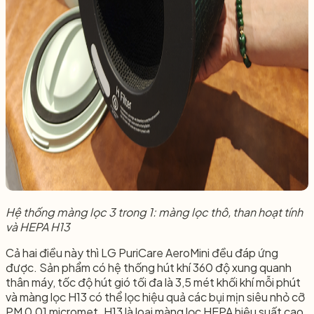
Hệ thống màng lọc 3 trong 1: màng lọc thô, than hoạt tính
và HEPA H13
Cả hai điều này thì LG PuriCare AeroMini đều đáp ứng
được. Sản phẩm có hệ thống hút khí 360 độ xung quanh
thân máy, tốc độ hút gió tối đa là 3,5 mét khối khí mỗi phút
và màng lọc H13 có thể lọc hiệu quả các bụi mịn siêu nhỏ cỡ
PM 0,01 micromet. H13 là loại màng lọc HEPA hiệu suất cao