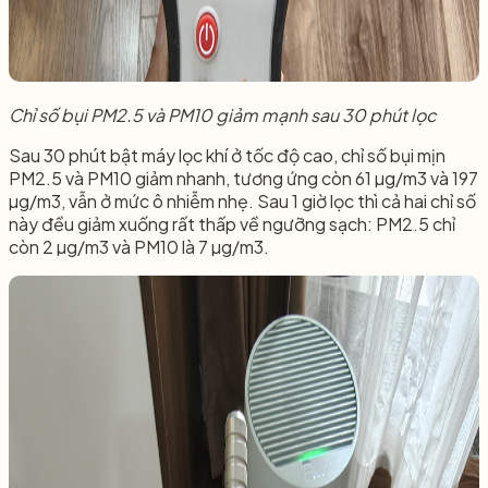
Chỉ số bụi PM2.5 và PM10 giảm mạnh sau 30 phút lọc
Sau 30 phút bật máy lọc khí ở tốc độ cao, chỉ số bụi mịn
PM2.5 và PM10 giảm nhanh, tương ứng còn 61 µg/m3 và 197
µg/m3, vẫn ở mức ô nhiễm nhẹ. Sau 1 giờ lọc thì cả hai chỉ số
này đều giảm xuống rất thấp về ngưỡng sạch: PM2.5 chỉ
còn 2 µg/m3 và PM10 là 7 µg/m3.