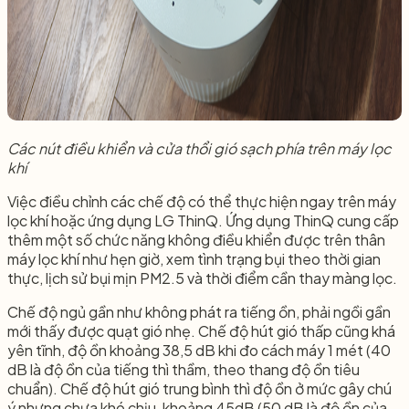
Các nút điều khiển và cửa thổi gió sạch phía trên máy lọc
khí
Việc điều chỉnh các chế độ có thể thực hiện ngay trên máy
lọc khí hoặc ứng dụng LG ThinQ. Ứng dụng ThinQ cung cấp
thêm một số chức năng không điều khiển được trên thân
máy lọc khí như hẹn giờ, xem tình trạng bụi theo thời gian
thực, lịch sử bụi mịn PM2.5 và thời điểm cần thay màng lọc.
Chế độ ngủ gần như không phát ra tiếng ồn, phải ngồi gần
mới thấy được quạt gió nhẹ. Chế độ hút gió thấp cũng khá
yên tĩnh, độ ồn khoảng 38,5 dB khi đo cách máy 1 mét (40
dB là độ ồn của tiếng thì thầm, theo thang độ ồn tiêu
chuẩn). Chế độ hút gió trung bình thì độ ồn ở mức gây chú
ý nhưng chưa khó chịu, khoảng 45dB (50 dB là độ ồn của