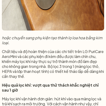
hoặc chuyển sang phụ kiện tạo thành lọ loa hoa bằng kim
loại.
Chất liệu và độ hoàn thiện của các chi tiết trên LG PuriCare
AeroMini và các phụ kiện đi kèm đều được làm chỉn chu,
khiến máy lọc khí này thực sự trở thành món đồ làm đẹp
cho không gian trong nhà. Bộ lọc 3 trong 1 (màng lọc thô,
HEPA và lớp than hoạt tính) có thiết kế tháo lắp dễ dàng khi
cần thay thế.
Hiệu quả lọc khí: vượt qua thử thách khắc nghiệt chỉ
sau 1 giờ
Máy lọc khí vận hành đơn giản: hút khí vào qua màng lọc và
trả khí sạch ra môi trường. Với cách vận hành như vậy, chỉ