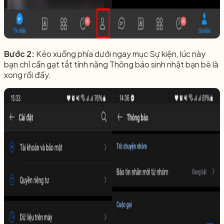
Bước 2:
Kéo xuống phía dưới ngay mục Sự kiện, lúc này
bạn chỉ cần gạt tắt tính năng Thông báo sinh nhật bạn bè là
xong rồi đấy.