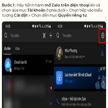
Bước 1:
Hãy tiến h hành
mở Zalo trên điện thoại
lên và
chọn qua mục
Tài khoản
ở phía dưới > Chọn tiếp vào biểu
tượng
Cài đặt
> Chọn đến mục
Quyền riêng tư
.