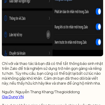
Chỉ với vài thao tác là bạn đã có thể tắt thông báo sinh nhật
trên Zalo để trải nghiệm sử dụng trở nên gọn gàng và riêng
tư hơn. Tùy nhu cầu, bạn cũng có thể bật lại bất cứ lúc nào
mà không gặp khó khăn. Cảm ơn bạn đã theo dõi bài viết
này, nếu thấy hữu ích hãy like và share để ủng hộ mình nha.
Nguồn: Nguyễn Thang Khang/Thegioididong​
Gia Dụng VN