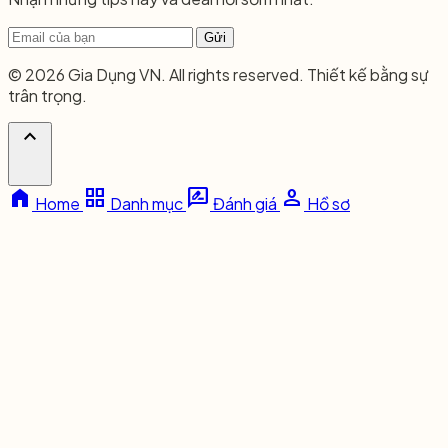
Gửi
© 2026 Gia Dụng VN. All rights reserved. Thiết kế bằng sự
trân trọng.
expand_less
home
grid_view
rate_review
person
Home
Danh mục
Đánh giá
Hồ sơ