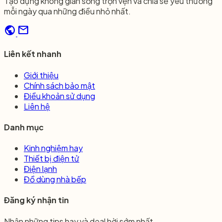
Tạo dựng không gian sống trọn vẹn và chia sẻ yêu thương
mỗi ngày qua những điều nhỏ nhất.
public
mail
Liên kết nhanh
Giới thiệu
Chính sách bảo mật
Điều khoản sử dụng
Liên hệ
Danh mục
Kinh nghiệm hay
Thiết bị điện tử
Điện lạnh
Đồ dùng nhà bếp
Đăng ký nhận tin
Nhận những tips hay và deal hời sớm nhất.