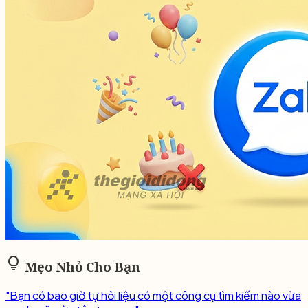
lightbulb
Mẹo Nhỏ Cho Bạn
"Bạn có bao giờ tự hỏi liệu có một công cụ tìm kiếm nào vừa