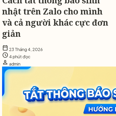
Cách tắt thông báo sinh
nhật trên Zalo cho mình
và cả người khác cực đơn
giản
calendar_today
23 Tháng 4, 2026
schedule
4 phút đọc
person
admin