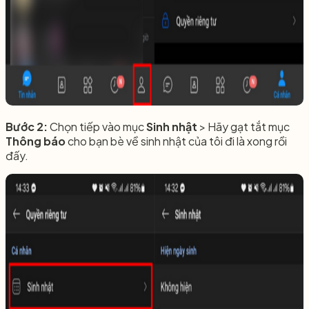
Bước 2:
Chọn tiếp vào mục
Sinh nhật
> Hãy gạt tắt mục
Thông báo
cho bạn bè về sinh nhật của tôi đi là xong rồi
đấy.