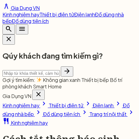
architecture
Gia Dụng VN
Kinh nghiệm hay
Thiết bị điện tử
Điện lạnh
Đồ dùng nhà
bếp
Đồ dùng tiện ích
search
menu
close
Qúy khách đang tìm kiếm gì?
arrow_forward
Gợi ý tìm kiếm:
Không gian xanh
Thiết bị bếp
Bố trí
phòng khách
Smart Home
close
Gia Dụng VN
chevron_right
chevron_right
chevron_right
Kinh nghiệm hay
Thiết bị điện tử
Điện lạnh
Đồ
chevron_right
chevron_right
chevron_right
dùng nhà bếp
Đồ dùng tiện ích
Trang trí nội thất
restaurant
Kinh nghiệm hay