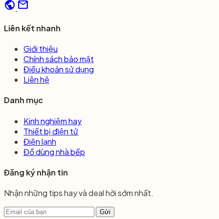
public
mail
Liên kết nhanh
Giới thiệu
Chính sách bảo mật
Điều khoản sử dụng
Liên hệ
Danh mục
Kinh nghiệm hay
Thiết bị điện tử
Điện lạnh
Đồ dùng nhà bếp
Đăng ký nhận tin
Nhận những tips hay và deal hời sớm nhất.
Gửi