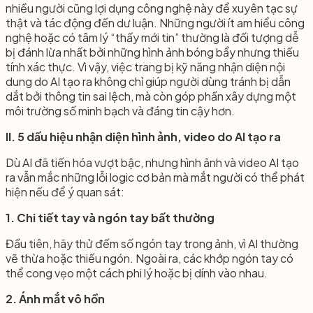
nhiều người cũng lợi dụng công nghệ này để xuyên tạc sự
thật và tác động đến dư luận. Những người ít am hiểu công
nghệ hoặc có tâm lý “thấy mới tin” thường là đối tượng dễ
bị đánh lừa nhất bởi những hình ảnh bóng bẩy nhưng thiếu
tính xác thực. Vì vậy, việc trang bị kỹ năng nhận diện nội
dung do AI tạo ra không chỉ giúp người dùng tránh bị dẫn
dắt bởi thông tin sai lệch, mà còn góp phần xây dựng một
môi trường số minh bạch và đáng tin cậy hơn.
II. 5 dấu hiệu nhận diện hình ảnh, video do AI tạo ra
Dù AI đã tiến hóa vượt bậc, nhưng hình ảnh và video AI tạo
ra vẫn mắc những lỗi logic cơ bản mà mắt người có thể phát
hiện nếu để ý quan sát:
1. Chi tiết tay và ngón tay bất thường
Đầu tiên, hãy thử đếm số ngón tay trong ảnh, vì AI thường
vẽ thừa hoặc thiếu ngón. Ngoài ra, các khớp ngón tay có
thể cong vẹo một cách phi lý hoặc bị dính vào nhau.
2. Ánh mắt vô hồn