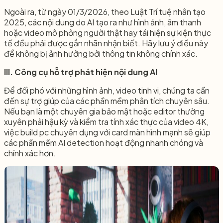
Ngoài ra, từ ngày 01/3/2026, theo Luật Trí tuệ nhân tạo
2025, các nội dung do AI tạo ra như hình ảnh, âm thanh
hoặc video mô phỏng người thật hay tái hiện sự kiện thực
tế đều phải được gắn nhãn nhận biết. Hãy lưu ý điều này
để không bị ảnh hưởng bởi thông tin không chính xác.
III. Công cụ hỗ trợ phát hiện nội dung AI
Để đối phó với những hình ảnh, video tinh vi, chúng ta cần
đến sự trợ giúp của các phần mềm phân tích chuyên sâu.
Nếu bạn là một chuyên gia bảo mật hoặc editor thường
xuyên phải hậu kỳ và kiểm tra tính xác thực của video 4K,
việc build pc chuyên dụng với card màn hình mạnh sẽ giúp
các phần mềm AI detection hoạt động nhanh chóng và
chính xác hơn.