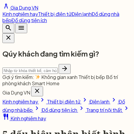
architecture
Gia Dụng VN
Kinh nghiệm hay
Thiết bị điện tử
Điện lạnh
Đồ dùng nhà
bếp
Đồ dùng tiện ích
search
menu
close
Qúy khách đang tìm kiếm gì?
arrow_forward
Gợi ý tìm kiếm:
Không gian xanh
Thiết bị bếp
Bố trí
phòng khách
Smart Home
close
Gia Dụng VN
chevron_right
chevron_right
chevron_right
Kinh nghiệm hay
Thiết bị điện tử
Điện lạnh
Đồ
chevron_right
chevron_right
chevron_right
dùng nhà bếp
Đồ dùng tiện ích
Trang trí nội thất
restaurant
Kinh nghiệm hay