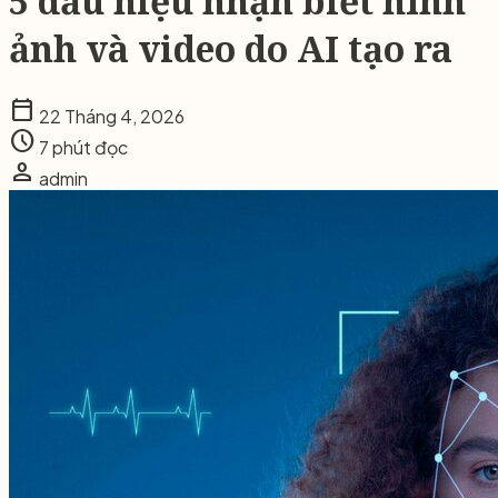
5 dấu hiệu nhận biết hình
ảnh và video do AI tạo ra
calendar_today
22 Tháng 4, 2026
schedule
7 phút đọc
person
admin