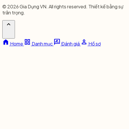
© 2026 Gia Dụng VN. All rights reserved. Thiết kế bằng sự
trân trọng.
expand_less
home
grid_view
rate_review
person
Home
Danh mục
Đánh giá
Hồ sơ