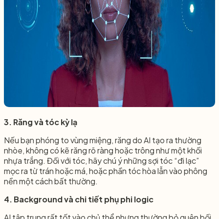
3. Răng và tóc kỳ lạ
Nếu bạn phóng to vùng miệng, răng do AI tạo ra thường
nhòe, không có kẽ răng rõ ràng hoặc trông như một khối
nhựa trắng. Đối với tóc, hãy chú ý những sợi tóc “đi lạc”
mọc ra từ trán hoặc má, hoặc phần tóc hòa lẫn vào phông
nền một cách bất thường.
4. Background và chi tiết phụ phi logic
AI tập trung rất tốt vào chủ thể nhưng thường bỏ quên bối