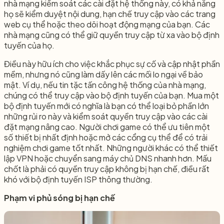
nhà mạng kiểm soát các cài đặt hệ thống này, có khả năng
họ sẽ kiểm duyệt nội dung, hạn chế truy cập vào các trang
web cụ thể hoặc theo dõi hoạt động mạng của bạn. Các
nhà mạng cũng có thể giữ quyền truy cập từ xa vào bộ định
tuyến của họ.
Điều này hữu ích cho việc khắc phục sự cố và cập nhật phần
mềm, nhưng nó cũng làm dấy lên các mối lo ngại về bảo
mật. Ví dụ, nếu tin tặc tấn công hệ thống của nhà mạng,
chúng có thể truy cập vào bộ định tuyến của bạn. Mua một
bộ định tuyến mới có nghĩa là bạn có thể loại bỏ phần lớn
những rủi ro này và kiểm soát quyền truy cập vào các cài
đặt mạng nâng cao. Người chơi game có thể ưu tiên một
số thiết bị nhất định hoặc mở các cổng cụ thể để có trải
nghiệm chơi game tốt nhất. Những người khác có thể thiết
lập VPN hoặc chuyển sang máy chủ DNS nhanh hơn. Mấu
chốt là phải có quyền truy cập không bị hạn chế, điều rất
khó với bộ định tuyến ISP thông thường.
Phạm vi phủ sóng bị hạn chế