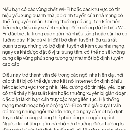
Nếu bạn có các vùng chết Wi-Fi hoặc các khu vực có tín
hiệu yếu xung quanh nhà, bộ định tuyến của nhà mạng có
thể là nguyên nhân. Chúng thường có ăng-ten kém tiên
tiến hơn, điều này sẽ ảnh hưởng đến cường độ tín hiệu Wi-
Fi, đặc biệt là trong các ngôi nhà nhiều tầng hoặc căn hộ có
tường dày. Mặc dù vị trí đặt bộ định tuyến hiệu quả rất
quan trọng, nhưng với bộ định tuyến đi kèm của nhà mạng,
ngay cả khi được đặt ở vị trí trung tâm, có thể nó sẽ không
cung cấp vùng phủ sóng tương tự như một bộ định tuyến
cao cấp.
Điều này trở thành vấn đề trong các ngôi nhà hiện đại, nơi
các thiết bị có thể dựa vào kết nối internet ổn định ở hầu
hết các khu vực trong nhà. Nếu cường độ tín hiệu yếu, bạn
có thể thấy hiệu suất kém hoặc thường xuyên bị gián đoạn,
đặc biệt là khi bạn cần truy cập mạng liên tục. Hệ thống
mạng mesh hoặc bộ mở rộng Wi-Fi có thể giải quyết vấn
đề trong những ngôi nhà lớn hơn, nơi ngay cả một bộ định
tuyến khác cũng không thể phủ sóng mọi ngóc ngách.
Ngược lại, những ngôi nhà nhỏ hơn thường được hưởng lợi
đơn giản từ các bộ định tuyến mới với tốc độ cực nhanh do