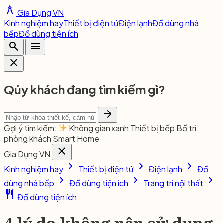
architecture
Gia Dụng VN
Kinh nghiệm hay
Thiết bị điện tử
Điện lạnh
Đồ dùng nhà
bếp
Đồ dùng tiện ích
search
menu
close
Qúy khách đang tìm kiếm gì?
arrow_forward
Gợi ý tìm kiếm:
Không gian xanh
Thiết bị bếp
Bố trí
phòng khách
Smart Home
close
Gia Dụng VN
chevron_right
chevron_right
chevron_right
Kinh nghiệm hay
Thiết bị điện tử
Điện lạnh
Đồ
chevron_right
chevron_right
chevron_right
dùng nhà bếp
Đồ dùng tiện ích
Trang trí nội thất
restaurant
Đồ dùng tiện ích