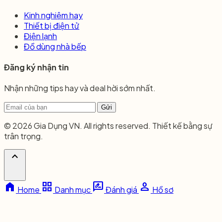
Kinh nghiệm hay
Thiết bị điện tử
Điện lạnh
Đồ dùng nhà bếp
Đăng ký nhận tin
Nhận những tips hay và deal hời sớm nhất.
Gửi
© 2026 Gia Dụng VN. All rights reserved. Thiết kế bằng sự
trân trọng.
expand_less
home
grid_view
rate_review
person
Home
Danh mục
Đánh giá
Hồ sơ