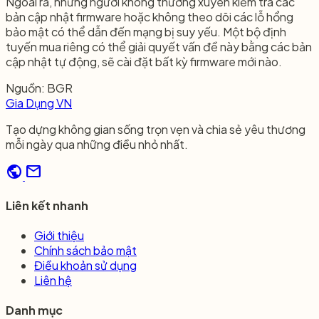
Ngoài ra, những người không thường xuyên kiểm tra các
bản cập nhật firmware hoặc không theo dõi các lỗ hổng
bảo mật có thể dẫn đến mạng bị suy yếu. Một bộ định
tuyến mua riêng có thể giải quyết vấn đề này bằng các bản
cập nhật tự động, sẽ cài đặt bất kỳ firmware mới nào.
Nguồn: BGR​
Gia Dụng VN
Tạo dựng không gian sống trọn vẹn và chia sẻ yêu thương
mỗi ngày qua những điều nhỏ nhất.
public
mail
Liên kết nhanh
Giới thiệu
Chính sách bảo mật
Điều khoản sử dụng
Liên hệ
Danh mục