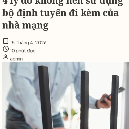
4 lý do không nên sử dụng
bộ định tuyến đi kèm của
nhà mạng
calendar_today
15 Tháng 4, 2026
schedule
10 phút đọc
person
admin