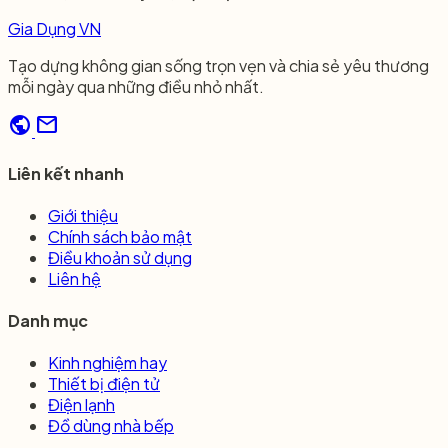
Gia Dụng VN
Tạo dựng không gian sống trọn vẹn và chia sẻ yêu thương
mỗi ngày qua những điều nhỏ nhất.
public
mail
Liên kết nhanh
Giới thiệu
Chính sách bảo mật
Điều khoản sử dụng
Liên hệ
Danh mục
Kinh nghiệm hay
Thiết bị điện tử
Điện lạnh
Đồ dùng nhà bếp