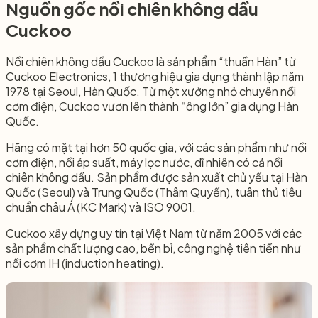
Nguồn gốc nồi chiên không dầu
Cuckoo​
Nồi chiên không dầu Cuckoo là sản phẩm “thuần Hàn” từ
Cuckoo Electronics, 1 thương hiệu gia dụng thành lập năm
1978 tại Seoul, Hàn Quốc. Từ một xưởng nhỏ chuyên nồi
cơm điện, Cuckoo vươn lên thành “ông lớn” gia dụng Hàn
Quốc.
Hãng có mặt tại hơn 50 quốc gia, với các sản phẩm như nồi
cơm điện, nồi áp suất, máy lọc nước, dĩ nhiên có cả nồi
chiên không dầu. Sản phẩm được sản xuất chủ yếu tại Hàn
Quốc (Seoul) và Trung Quốc (Thâm Quyến), tuân thủ tiêu
chuẩn châu Á (KC Mark) và ISO 9001.
Cuckoo xây dựng uy tín tại Việt Nam từ năm 2005 với các
sản phẩm chất lượng cao, bền bỉ, công nghệ tiên tiến như
nồi cơm IH (induction heating).