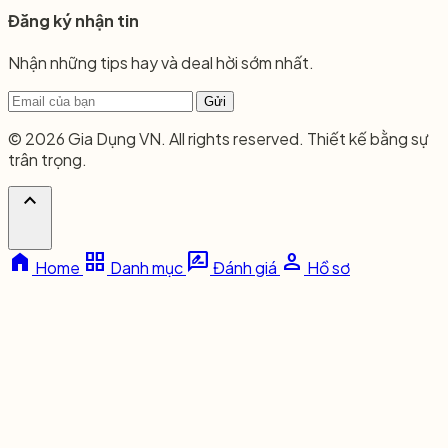
Đăng ký nhận tin
Nhận những tips hay và deal hời sớm nhất.
Gửi
© 2026 Gia Dụng VN. All rights reserved. Thiết kế bằng sự
trân trọng.
expand_less
home
grid_view
rate_review
person
Home
Danh mục
Đánh giá
Hồ sơ