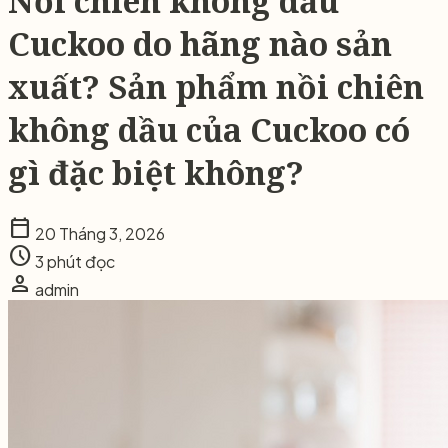
Nồi chiên không dầu
Cuckoo do hãng nào sản
xuất? Sản phẩm nồi chiên
không dầu của Cuckoo có
gì đặc biệt không?
calendar_today
20 Tháng 3, 2026
schedule
3 phút đọc
person
admin