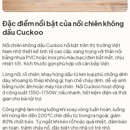
Đặc điểm nổi bật của nồi chiên không
dầu Cuckoo​
Nồi chiên không dầu Cuckoo nổi bật trên thị trường Việt
Nam nhờ thiết kế tinh tế cao cấp, sang trọng với thân nồi
bằng nhựa PVC hoặc inox phủ màu bạc/đen bắt mắt, chịu
nhiệt tốt. Kích thước gọn phù hợp với căn bếp Việt.
Lòng nồi, rổ chiên, khay hứng dầu từ kim loại phủ chống dính
dày, khoang lò thép không gỉ, hạn chế cháy dính, dễ vệ sinh
bằng nước ấm hoặc máy rửa chén. Nồi Cuckoo hoạt động
ở công suất 1350-1750W, nấu nhanh, tiết kiệm điện và thời
gian cho bà nội trợ.
Công nghệ làm nóng luồng khí xoay vòng tuần hoàn, luồng
khí nóng lên đến 200°C chín đều từ trong ra ngoài, giảm
80% chất béo. Tự ngắt khi kéo rổ hoặc quá nhiệt, đảm bảo
an toàn, tránh cháy nổ, đặc biệt cho nhà có trẻ nhỏ.