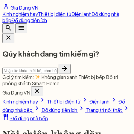
architecture
Gia Dụng VN
Kinh nghiệm hay
Thiết bị điện tử
Điện lạnh
Đồ dùng nhà
bếp
Đồ dùng tiện ích
search
menu
close
Qúy khách đang tìm kiếm gì?
arrow_forward
Gợi ý tìm kiếm:
Không gian xanh
Thiết bị bếp
Bố trí
phòng khách
Smart Home
close
Gia Dụng VN
chevron_right
chevron_right
chevron_right
Kinh nghiệm hay
Thiết bị điện tử
Điện lạnh
Đồ
chevron_right
chevron_right
chevron_right
dùng nhà bếp
Đồ dùng tiện ích
Trang trí nội thất
restaurant
Đồ dùng nhà bếp