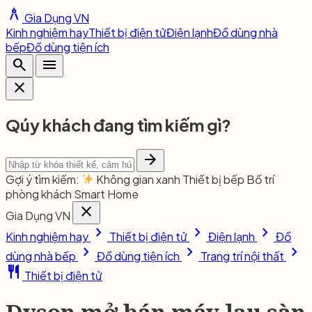
architecture
Gia Dụng VN
Kinh nghiệm hay
Thiết bị điện tử
Điện lạnh
Đồ dùng nhà
bếp
Đồ dùng tiện ích
search
menu
close
Qúy khách đang tìm kiếm gì?
arrow_forward
Gợi ý tìm kiếm:
Không gian xanh
Thiết bị bếp
Bố trí
phòng khách
Smart Home
close
Gia Dụng VN
chevron_right
chevron_right
chevron_right
Kinh nghiệm hay
Thiết bị điện tử
Điện lạnh
Đồ
chevron_right
chevron_right
chevron_right
dùng nhà bếp
Đồ dùng tiện ích
Trang trí nội thất
restaurant
Thiết bị điện tử