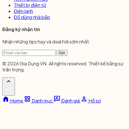
Thiết bị điện tử
Điện lạnh
Đồ dùng nhà bếp
Đăng ký nhận tin
Nhận những tips hay và deal hời sớm nhất.
Gửi
© 2026 Gia Dụng VN. All rights reserved. Thiết kế bằng sự
trân trọng.
expand_less
home
grid_view
rate_review
person
Home
Danh mục
Đánh giá
Hồ sơ