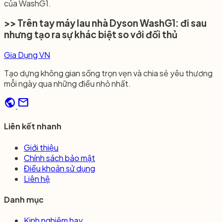
của WashG1.
>> Trên tay máy lau nhà Dyson WashG1: đi sau
nhưng tạo ra sự khác biệt so với đối thủ​
Gia Dụng VN
Tạo dựng không gian sống trọn vẹn và chia sẻ yêu thương
mỗi ngày qua những điều nhỏ nhất.
public
mail
Liên kết nhanh
Giới thiệu
Chính sách bảo mật
Điều khoản sử dụng
Liên hệ
Danh mục
Kinh nghiệm hay