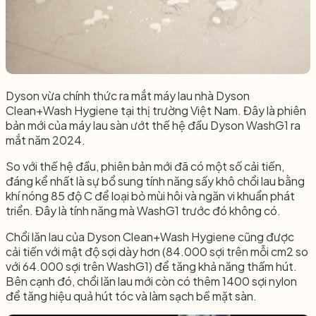
Dyson vừa chính thức ra mắt máy lau nhà Dyson
Clean+Wash Hygiene tại thị trường Việt Nam. Đây là phiên
bản mới của máy lau sàn ướt thế hệ đầu Dyson WashG1 ra
mắt năm 2024.
So với thế hệ đầu, phiên bản mới đã có một số cải tiến,
đáng kể nhất là sự bổ sung tính năng sấy khô chổi lau bằng
khí nóng 85 độ C để loại bỏ mùi hôi và ngăn vi khuẩn phát
triển. Đây là tính năng mà WashG1 trước đó không có.
Chổi lăn lau của Dyson Clean+Wash Hygiene cũng được
cải tiến với mật độ sợi dày hơn (84.000 sợi trên mỗi cm2 so
với 64.000 sợi trên WashG1) để tăng khả năng thấm hút.
Bên cạnh đó, chổi lăn lau mới còn có thêm 1400 sợi nylon
để tăng hiệu quả hút tóc và làm sạch bề mặt sàn.