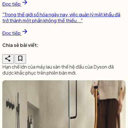
arrow_forward
Đọc tiếp
"Trong thế giới số hóa ngày nay, việc quản lý mật khẩu đã
trở thành một phần không thể thiếu..."
arrow_forward
Đọc tiếp
Chia sẻ bài viết:
share
bookmark
Hạn chế lớn của máy lau sàn thế hệ đầu của Dyson đã
được khắc phục trên phiên bản mới.