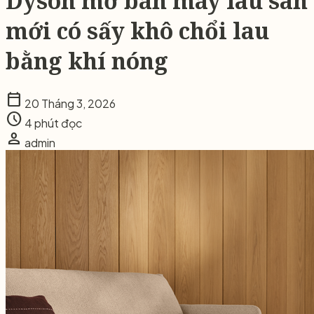
Dyson mở bán máy lau sàn
mới có sấy khô chổi lau
bằng khí nóng
calendar_today
20 Tháng 3, 2026
schedule
4 phút đọc
person
admin